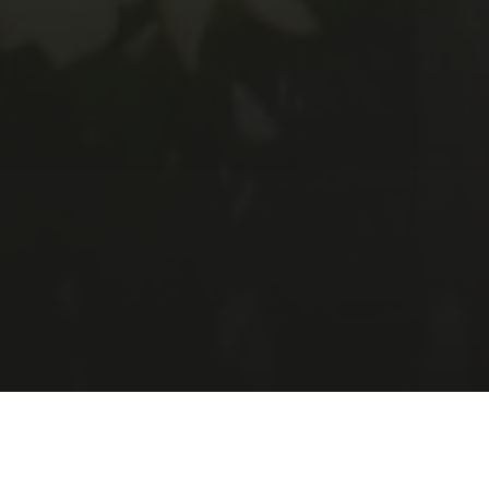
Horaires d’ouverture
Mars / Avril / Mai / Juin :
De 10h30 à 16h30